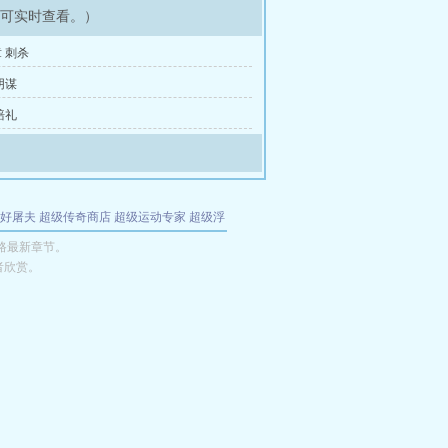
即可实时查看。）
 刺杀
阴谋
赔礼
好屠夫
超级传奇商店
超级运动专家
超级浮
的特工
我夺舍了魔皇
都市极品医仙
九天
酋
路最新章节。
者欣赏。