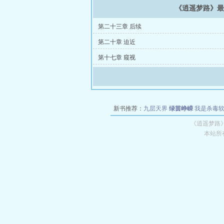
《逍遥梦路》
第二十三章 后续
第二十章 迫近
第十七章 窥视
新书推荐：
九层天界
绿茵峥嵘
我是杀毒
空城
战争天堂
混元道纪
教练万岁
都市全
《逍遥梦路
本站所