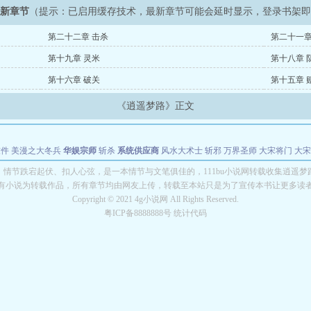
最新章节
（提示：已启用缓存技术，最新章节可能会延时显示，登录书架
第二十二章 击杀
第二十一章
第十九章 灵米
第十八章 
第十六章 破关
第十五章 
《逍遥梦路》正文
软件
美漫之大冬兵
华娱宗师
斩杀
系统供应商
风水大术士
斩邪
万界圣师
大宋将门
大宋
能巨星
绝对交易
全职武神
位面复制大师
华娱特效大亨
原始大厨王
怪物聊天群
某美漫
》情节跌宕起伏、扣人心弦，是一本情节与文笔俱佳的，111bu小说网转载收集逍遥梦
有小说为转载作品，所有章节均由网友上传，转载至本站只是为了宣传本书让更多读
长别打脸
Copyright © 2021 4g小说网 All Rights Reserved.
粤ICP备8888888号 统计代码