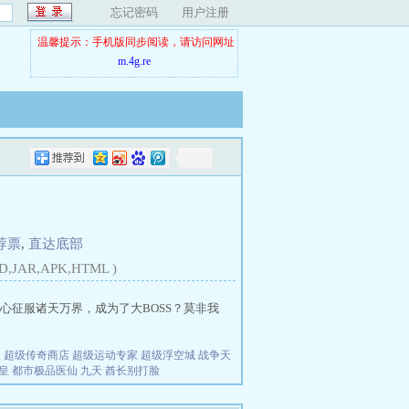
忘记密码
用户注册
温馨提示：手机版同步阅读，请访问网址
m.4g.re
荐票
,
直达底部
D,JAR,APK,HTML )
征服诸天万界，成为了大BOSS？莫非我
夫
超级传奇商店
超级运动专家
超级浮空城
战争天
皇
都市极品医仙
九天
酋长别打脸