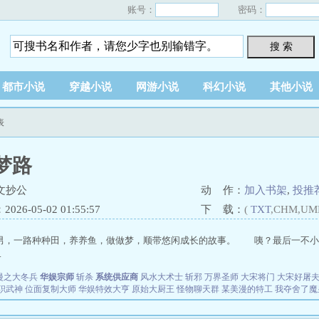
账号：
密码：
搜 索
都市小说
穿越小说
网游小说
科幻小说
其他小说
表
梦路
文抄公
动 作：
加入书架
,
投推
26-05-02 01:55:57
下 载：
(
TXT
,CHM,UM
男，一路种种田，养养鱼，做做梦，顺带悠闲成长的故事。 咦？最后一不小心
.
漫之大冬兵
华娱宗师
斩杀
系统供应商
风水大术士
斩邪
万界圣师
大宋将门
大宋好屠
职武神
位面复制大师
华娱特效大亨
原始大厨王
怪物聊天群
某美漫的特工
我夺舍了魔