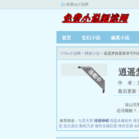
收藏4g小说网
首页
玄幻小说
修真小说
111bu小说网
>
网游小说
> 逍遥梦路最新章节列
逍遥
作 者：
最后更新：20
深山宅
还没睡醒？..
推荐阅读：
九层天界
绿茵峥嵘
我是杀毒软件
美
堂
混元道纪
教练万岁
都市全能巨星
绝对交易
全