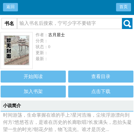
返回
首页
书名
作者：
古月居士
分类：
状态：0
更新：
最新：
开始阅读
查看目录
加入书架
点击下载
小说简介
时间游荡，生命掌握在谁的手上?星河浩瀚，尘埃浮游漂向到
何方?悠悠苍古，是谁在历史的长廊歌唱?长发满头，忽抬头凝
望一生的时光?朝花夕拾，物飞流光。谁才是历史...